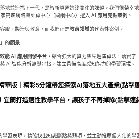
落地並造福下一代，是智新資通始終關注的課題。我們很榮幸地
被國家高速網路與計算中心（國網中心）選入
AI 應用亮點案例
。
客服、製造與教育，而我們正是
教育領域
的代表性案例。
」的願景
P 高效能 AI 應用開發平台
，結合強大的算力與先進演算法，落實了
 AI 智能分析無縫串接，建立具備高度感知能力的學習環境。
亮點成果精華版｜精彩5分鐘帶您探索AI落地五大產業(點擊
你一起學！宜蘭打造適性教學平台，讓孩子不再掉隊
(點擊連
的學習表現，精確找出知識斷點與弱項，並主動推薦個人化的學